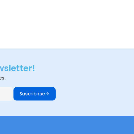
wsletter!
es.
Suscribirse