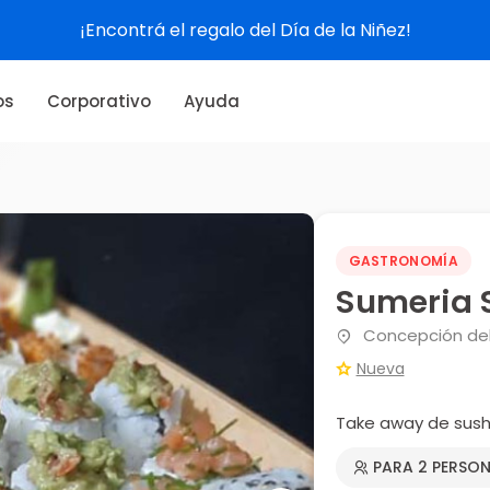
¡Encontrá el regalo del Día de la Niñez!
os
Corporativo
Ayuda
GASTRONOMÍA
Sumeria 
Concepción del 
Nueva
Take away de sush
PARA 2 PERSO