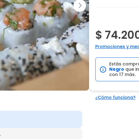
$ 74.20
Promociones y med
Estás compr
Negro
que in
con 17 más.
¿Cómo funciona?
r