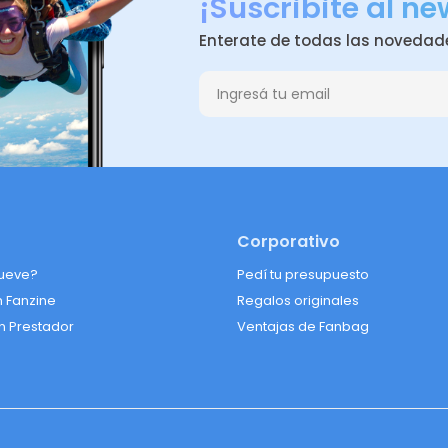
¡Suscribite al ne
Enterate de todas las novedad
Corporativo
ueve?
Pedí tu presupuesto
n Fanzine
Regalos originales
n Prestador
Ventajas de Fanbag