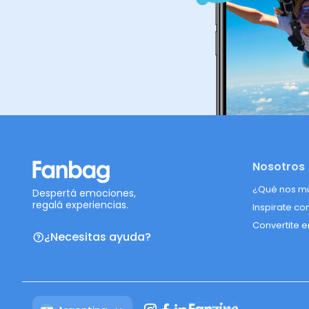
Nosotros
¿Qué nos m
Despertá emociones,
regalá experiencias.
Inspirate co
Convertite e
¿Necesitas ayuda?