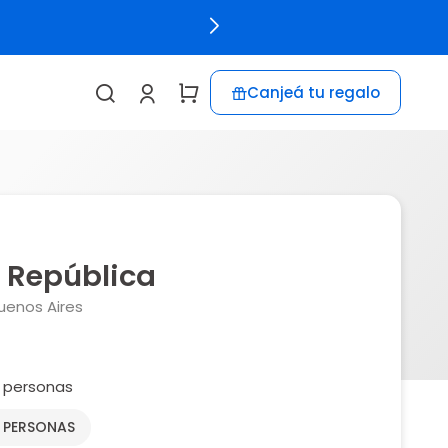
Canjeá tu regalo
 República
uenos Aires
 personas
2 PERSONAS