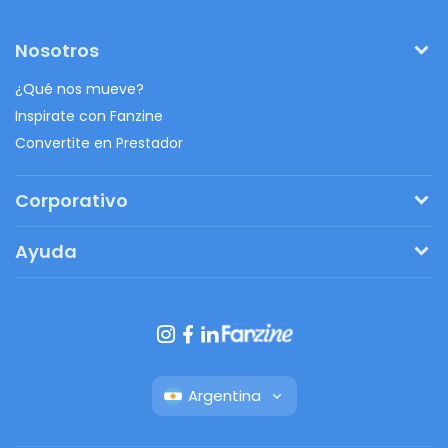
Nosotros
¿Qué nos mueve?
Inspirate con Fanzine
Convertite en Prestador
Corporativo
Pedí tu presupuesto
Ayuda
Regalos originales
¿Cómo funciona?
Ventajas de Fanbag
Preguntas frecuentes
Botón de arrepentimiento
Argentina