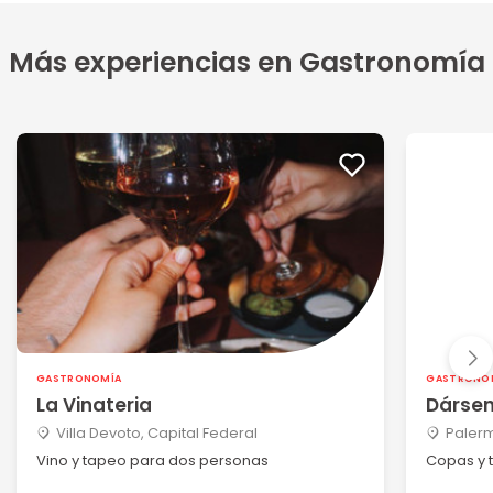
Más experiencias en Gastronomía
GASTRONOMÍA
GASTRONO
La Vinateria
Dárse
Villa Devoto, Capital Federal
Palerm
Vino y tapeo para dos personas
Copas y 