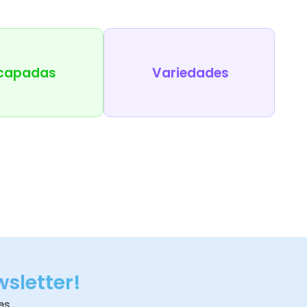
capadas
Variedades
wsletter!
es.