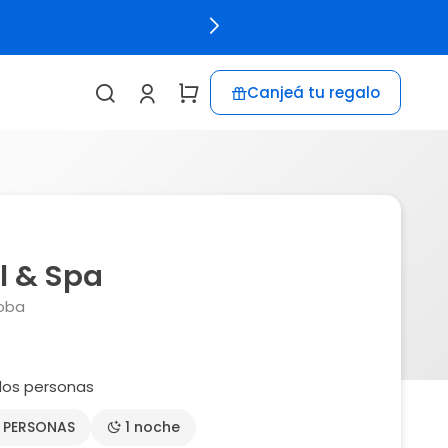
Canjeá tu regalo
l & Spa
oba
dos personas
2 PERSONAS
1 noche