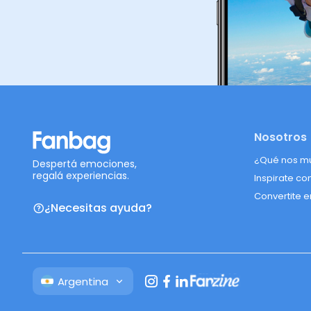
Nosotros
¿Qué nos m
Despertá emociones,
regalá experiencias.
Inspirate co
Convertite e
¿Necesitas ayuda?
Argentina