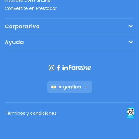
Convertite en Prestador
Corporativo
Pedí tu presupuesto
Ayuda
Regalos originales
¿Cómo funciona?
Ventajas de Fanbag
Preguntas frecuentes
Botón de arrepentimiento
Argentina
Términos y condiciones