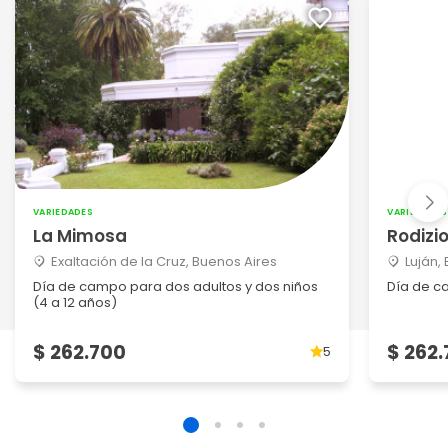
VARIEDADES
VARIEDADES
La Mimosa
Rodizi
Exaltación de la Cruz, Buenos Aires
Luján,
Día de campo para dos adultos y dos niños
Día de c
(4 a 12 años)
$ 262.700
$ 262
5