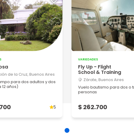
S
VARIEDADES
osa
Fly Up - Flight
School & Training
ción de la Cruz, Buenos Aires
Zárate, Buenos Aires
ampo para dos adultos y dos
a 12 años)
Vuelo bautismo para dos o t
personas
.700
$ 262.700
5