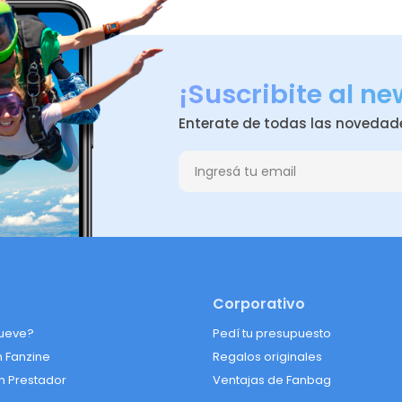
¡Suscribite al ne
Enterate de todas las novedad
Corporativo
ueve?
Pedí tu presupuesto
n Fanzine
Regalos originales
n Prestador
Ventajas de Fanbag