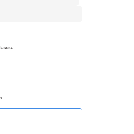
assic.
s.