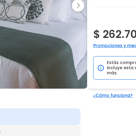
$ 262.7
Promociones y med
Estás compr
incluye esta 
más.
¿Cómo funciona?
r