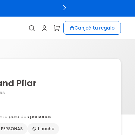
Canjeá tu regalo
nd Pilar
res
nto para dos personas
2 PERSONAS
1 noche