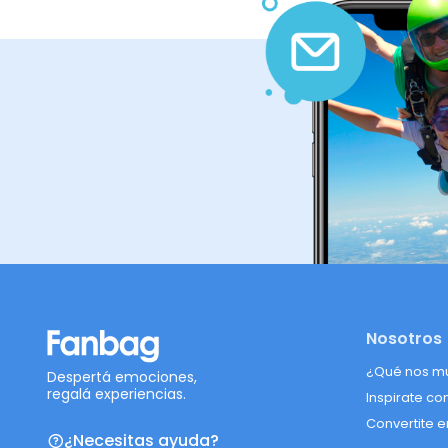
Nosotros
¿Qué nos m
Despertá emociones,
regalá experiencias.
Inspirate co
Convertite e
¿Necesitas ayuda?