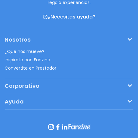
regalá experiencias.
¿Necesitas ayuda?
Nosotros
¿Qué nos mueve?
Inspirate con Fanzine
Convertite en Prestador
Corporativo
Pedí tu presupuesto
Ayuda
Regalos originales
¿Cómo funciona?
Ventajas de Fanbag
Preguntas frecuentes
Botón de arrepentimiento