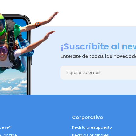
¡Suscribite al ne
Enterate de todas las novedad
Corporativo
ueve?
Pedí tu presupuesto
n Fanzine
Regalos originales