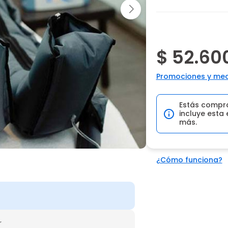
$ 52.60
Promociones y med
Estás compr
incluye esta 
más.
¿Cómo funciona?
r