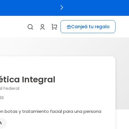
Canjeá tu regalo
ética Integral
l Federal
es
con botas y tratamiento facial para una persona
A