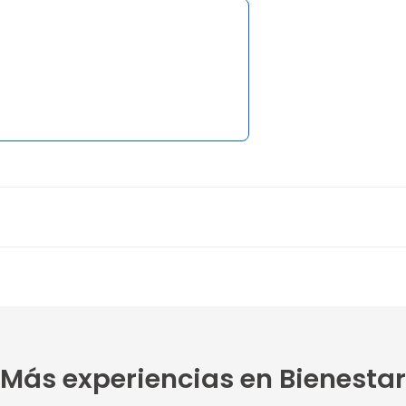
2 opiniones
5
1
je...
Más experiencias en Bienestar