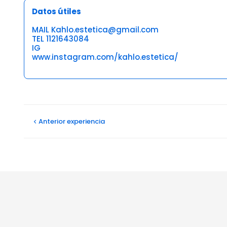
Datos útiles
MAIL Kahlo.estetica@gmail.com
TEL 1121643084
IG
www.instagram.com/kahlo.estetica/
Opiniones
Gabriela F
Anterior
experiencia
29/10/2023
Excelente atención y servicio
Julia pilar A
19/10/2023
El lugar, limpio y relajante, pero el tratamiento de drena
Ver más