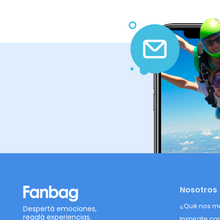
Nosotros
¿Qué nos m
Despertá emociones,
regalá experiencias.
Inspirate co