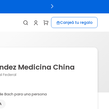
Canjeá tu regalo
andez Medicina China
l Federal
 de Bach para una persona
A