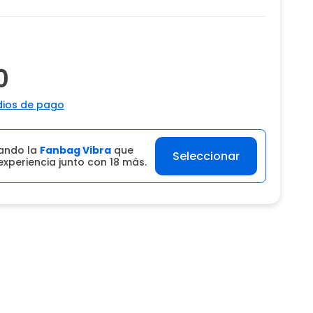
0
ios de pago
ando la
Fanbag Vibra
que
Seleccionar
experiencia junto con 18 más.