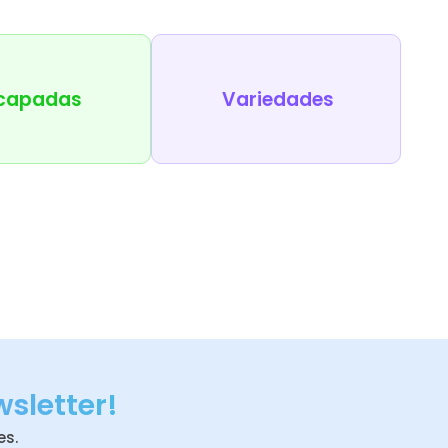
capadas
Variedades
wsletter!
es.