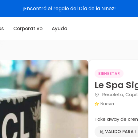
¡Encontrá el regalo del Día de la Niñez!
os
Corporativo
Ayuda
BIENESTAR
Le Spa Si
Recoleta, Capit
Nueva
Take away de crem
VALIDO PARA 1