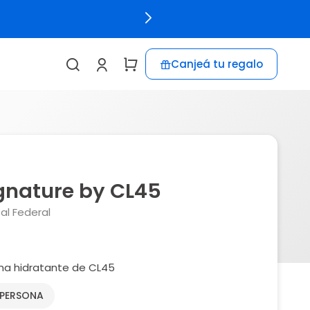
Canjeá tu regalo
gnature by CL45
al Federal
a hidratante de CL45
 PERSONA