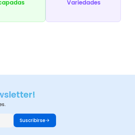
capadas
Variedades
wsletter!
es.
Suscribirse