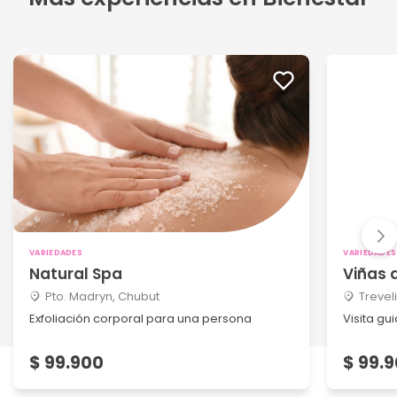
VARIEDADES
VARIEDADES
Natural Spa
Viñas d
Pto. Madryn, Chubut
Trevel
Exfoliación corporal para una persona
Visita g
$ 99.900
$ 99.