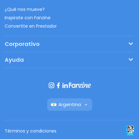
¿Qué nos mueve?
Inspirate con Fanzine
Convertite en Prestador
Corporativo
Pedí tu presupuesto
Ayuda
Regalos originales
¿Cómo funciona?
Ventajas de Fanbag
Preguntas frecuentes
Botón de arrepentimiento
Argentina
Términos y condiciones