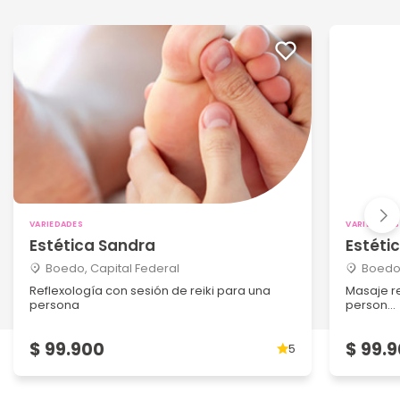
VARIEDADES
VARIEDADES
Estética Sandra
Estéti
Boedo, Capital Federal
Boedo,
Reflexología con sesión de reiki para una
Masaje re
persona
person...
$ 99.900
$ 99.
5