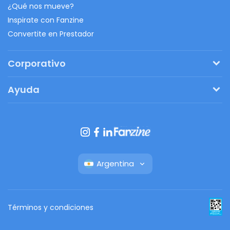
¿Qué nos mueve?
Inspirate con Fanzine
Convertite en Prestador
Corporativo
Pedí tu presupuesto
Ayuda
Regalos originales
¿Cómo funciona?
Ventajas de Fanbag
Preguntas frecuentes
Botón de arrepentimiento
Argentina
Términos y condiciones