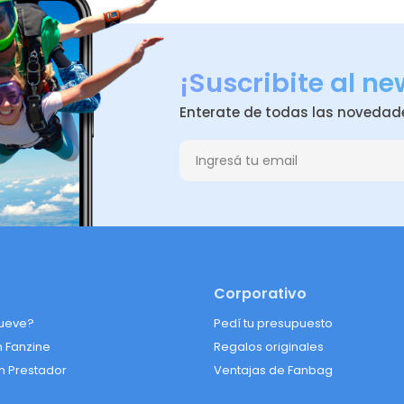
¡Suscribite al ne
Enterate de todas las novedad
Corporativo
ueve?
Pedí tu presupuesto
n Fanzine
Regalos originales
n Prestador
Ventajas de Fanbag