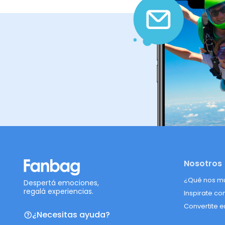
Nosotros
¿Qué nos m
Despertá emociones,
regalá experiencias.
Inspirate co
Convertite e
¿Necesitas ayuda?