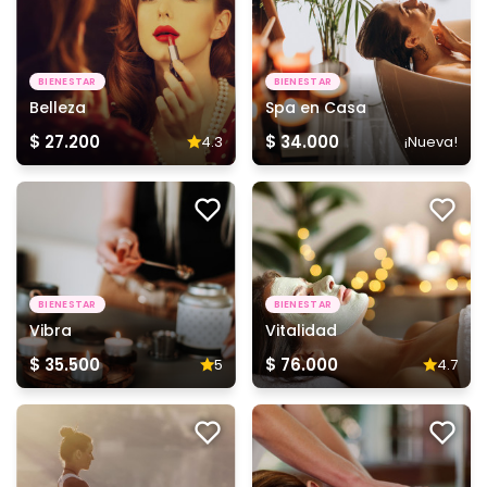
BIENESTAR
BIENESTAR
Belleza
Spa en Casa
$ 27.200
$ 34.000
4.3
¡Nueva!
BIENESTAR
BIENESTAR
Vibra
Vitalidad
$ 35.500
$ 76.000
5
4.7