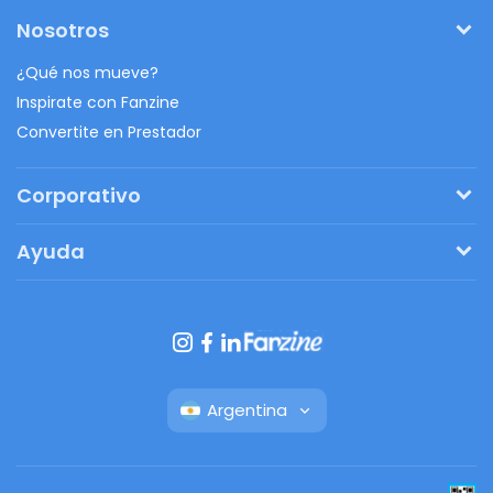
Nosotros
¿Qué nos mueve?
Inspirate con Fanzine
Convertite en Prestador
Corporativo
Pedí tu presupuesto
Ayuda
Regalos originales
¿Cómo funciona?
Ventajas de Fanbag
Preguntas frecuentes
Botón de arrepentimiento
Argentina