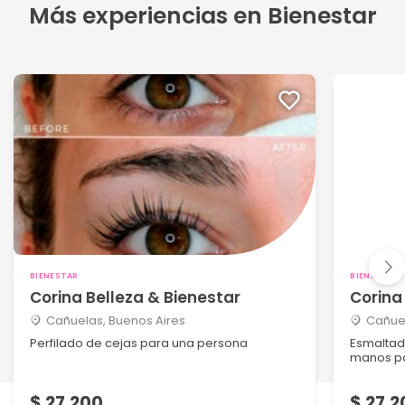
Más experiencias en Bienestar
BIENESTAR
BIENESTAR
Corina Belleza & Bienestar
Corina
Cañuelas, Buenos Aires
Cañuel
Perfilado de cejas para una persona
Esmaltad
manos p
$ 27.200
$ 27.