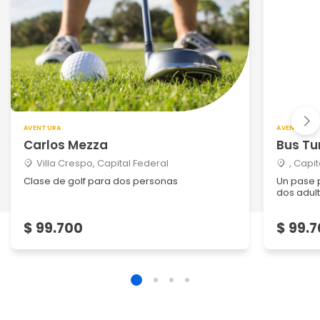
AVENTURA
AVENTURA
Carlos Mezza
Bus Tu
Villa Crespo, Capital Federal
, Capi
Clase de golf para dos personas
Un pase p
dos adulto
$ 99.700
$ 99.