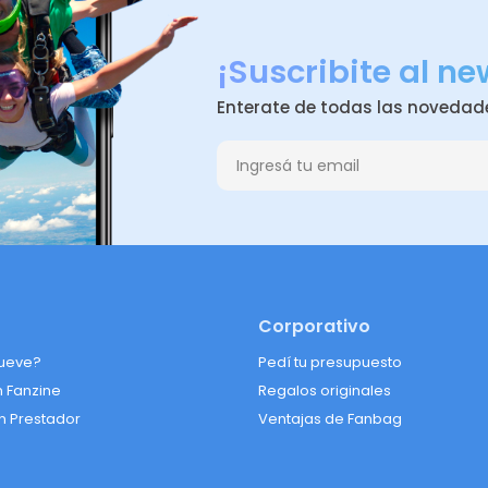
¡Suscribite al ne
Enterate de todas las novedad
Corporativo
ueve?
Pedí tu presupuesto
n Fanzine
Regalos originales
n Prestador
Ventajas de Fanbag