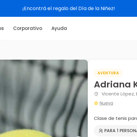
¡Encontrá el regalo del Día de la Niñez!
os
Corporativo
Ayuda
AVENTURA
Adriana K
Vicente López, 
Nueva
Clase de tenis pa
PARA 1 PERSON