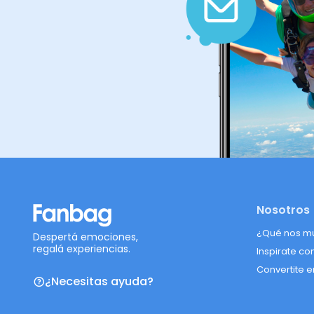
Nosotros
¿Qué nos m
Despertá emociones,
regalá experiencias.
Inspirate co
Convertite e
¿Necesitas ayuda?