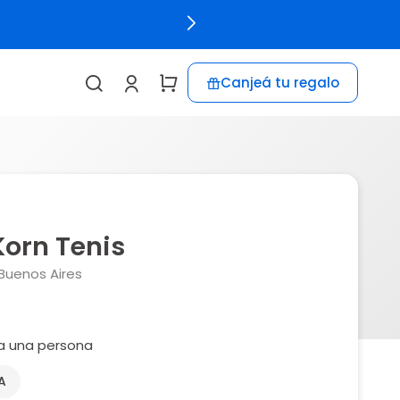
Canjeá tu regalo
orn Tenis
Buenos Aires
ra una persona
A