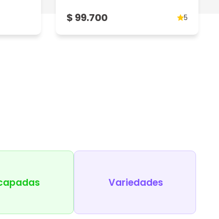
$ 99.700
5
capadas
Variedades