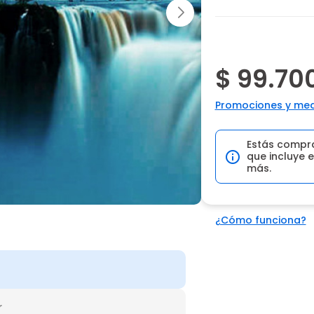
$ 99.70
Promociones y med
Estás compr
que incluye e
más.
¿Cómo funciona?
r