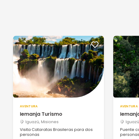
AVENTURA
AVENTURA
Iemanja Turismo
Iemanj
Iguazú, Misiones
Iguazú
Visita Cataratas Brasileras para dos
Puente co
personas
persona