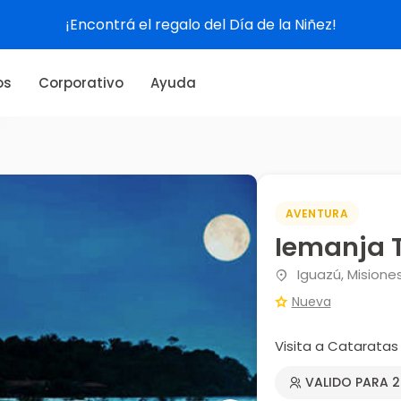
¡Encontrá el regalo del Día de la Niñez!
os
Corporativo
Ayuda
AVENTURA
Iemanja 
Iguazú, Misione
Nueva
Visita a Cataratas
VALIDO PARA 