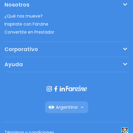
Nosotros
¿Qué nos mueve?
Inspirate con Fanzine
Convertite en Prestador
Corporativo
Pedí tu presupuesto
Ayuda
Regalos originales
¿Cómo funciona?
Ventajas de Fanbag
Preguntas frecuentes
Botón de arrepentimiento
Argentina
Términos y condiciones