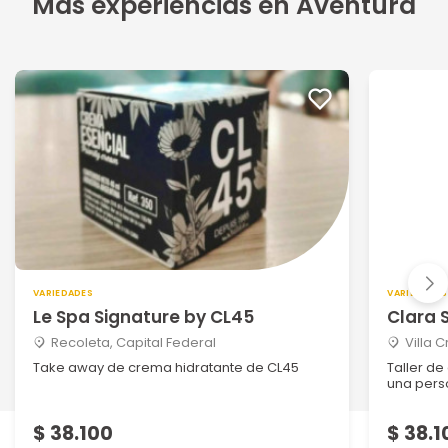
Más experiencias en Aventura
VARIEDADES
VARIEDADES
Le Spa Signature by CL45
Clara 
Recoleta, Capital Federal
Villa 
Take away de crema hidratante de CL45
Taller de
una per
$ 38.100
$ 38.1