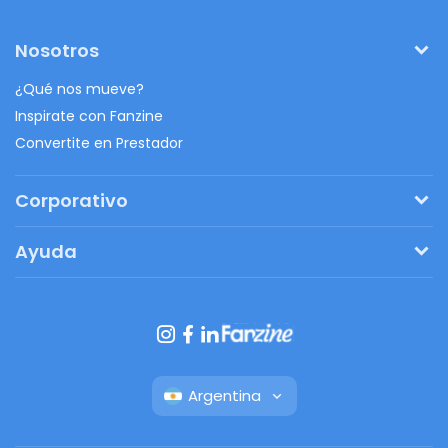
Nosotros
¿Qué nos mueve?
Inspirate con Fanzine
Convertite en Prestador
Corporativo
Pedí tu presupuesto
Ayuda
Regalos originales
¿Cómo funciona?
Ventajas de Fanbag
Preguntas frecuentes
Botón de arrepentimiento
Argentina