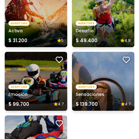
AVENTURA
AVENTURA
Activa
Desafío
$ 31.200
$ 49.400
5
4.8
AVENTURA
AVENTURA
Emoción
Sensaciones
$ 99.700
$ 139.700
4.7
4.7