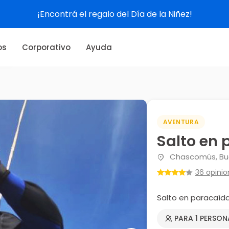
¡Encontrá el regalo del Día de la Niñez!
os
Corporativo
Ayuda
AVENTURA
Salto en
Chascomús, Bue
36 opinio
Salto en paracaíd
PARA 1 PERSON