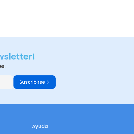
wsletter!
es.
Suscribirse
Ayuda