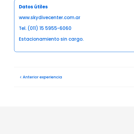
Datos útiles
www.skydivecenter.com.ar
Tel. (011) 15 5955-6060
Estacionamiento sin cargo.
Opiniones
Sebastian T
Anterior
experiencia
27/01/2025
Increible experiencia, muy buen servicio, muy profesio
Lucio gabriel M
19/03/2024
Fue una excelente experiencia, lo volveria, lo recomie