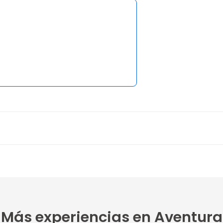
5
nales
4
ndo!
Más experiencias en Aventura