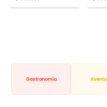
Una experiencia hermosa!! La gente de skydive es incre
Ver más
Leonardo C
31/07/2023
LO MEJOR QUE HE HECHO EN MI VIDA
Alan B
27/06/2023
Increíble experiencia,muy bueno todo !!!
Gastronomía
Aventu
Cargar más