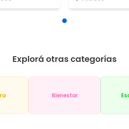
íble...
5
Explorá otras categorías
5
ra
Bienestar
Es