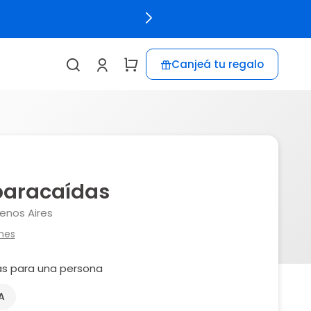
Canjeá tu regalo
 paracaídas
nos Aires
nes
as para una persona
A