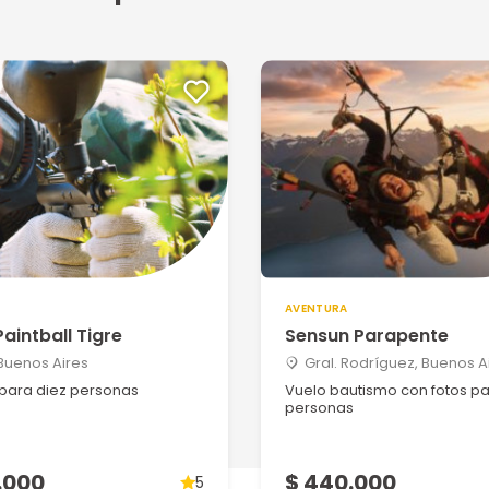
1
Estamo...
5
AVENTURA
5
Paintball Tigre
Sensun Parapente
 Buenos Aires
Gral. Rodríguez, Buenos A
 para diez personas
Vuelo bautismo con fotos pa
personas
5
.000
$ 440.000
5