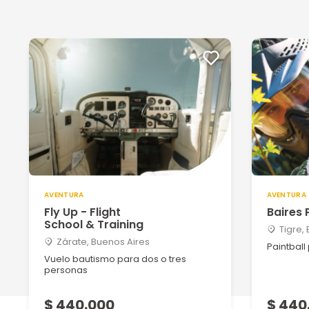
Manuel hector D
11/02/2024
Hola, aún no lo he concretado, debido al mal tiempo. 
Ver más
Fabian R
29/11/2023
Muy bueno
AVENTURA
AVENTURA
Damian M
Fly Up - Flight
Baires 
13/11/2023
School & Training
Tigre,
Zárate, Buenos Aires
Excelente experiencia 100% recomendable
Paintball
Vuelo bautismo para dos o tres
personas
Diego S
$ 440.000
$ 440
22/08/2023