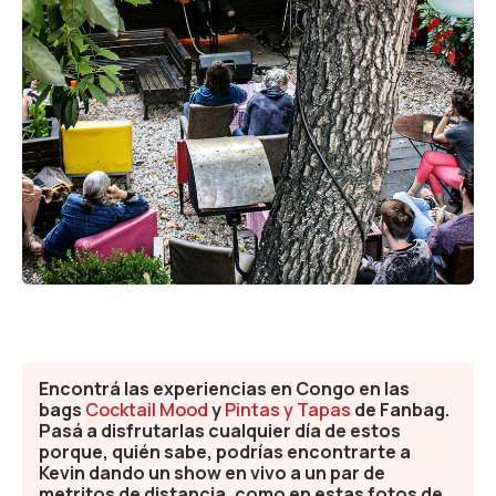
Fanbag
Gastronomía
Variedades
Encontrá las experiencias en Congo en las
bags
Cocktail Mood
y
Pintas y Tapas
de Fanbag.
Pasá a disfrutarlas cualquier día de estos
porque, quién sabe, podrías encontrarte a
Kevin dando un show en vivo a un par de
metritos de distancia, como en estas fotos de