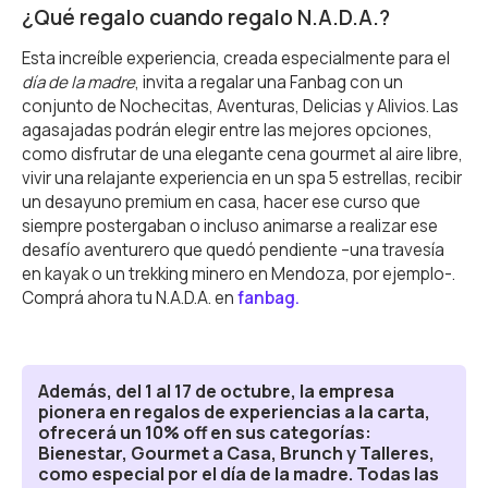
¿Qué regalo cuando regalo N.A.D.A.?
Esta increíble experiencia, creada especialmente para el
día de la madre
, invita a regalar una Fanbag con un
conjunto de Nochecitas, Aventuras, Delicias y Alivios. Las
agasajadas podrán elegir entre las mejores opciones,
como disfrutar de una elegante cena gourmet al aire libre,
vivir una relajante experiencia en un spa 5 estrellas, recibir
un desayuno premium en casa, hacer ese curso que
siempre postergaban o incluso animarse a realizar ese
desafío aventurero que quedó pendiente –una travesía
en kayak o un trekking minero en Mendoza, por ejemplo-.
Comprá ahora tu N.A.D.A. en
fanbag.
Además, del 1 al 17 de octubre, la empresa
Aventura
pionera en regalos de experiencias a la carta,
ofrecerá un 10% off en sus categorías:
Bienestar
Bienestar, Gourmet a Casa, Brunch y Talleres,
como especial por el día de la madre. Todas las