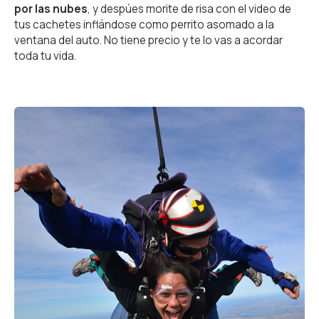
por las nubes
, y despúes morite de risa con el video de
Escapadas
tus cachetes inflándose como perrito asomado a la
ventana del auto. No tiene precio y te lo vas a acordar
Fanbag
toda tu vida.
Gastronomía
Variedades