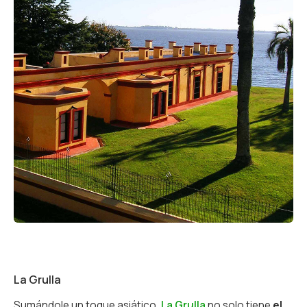
La Grulla
Sumándole un toque asiático,
La Grulla
no solo tiene
el