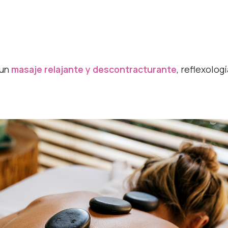
 un
masaje relajante y descontracturante
, reflexolog