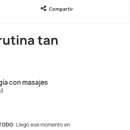
Compartir
rutina tan
rgía con masajes
s!
TODO
. Llegó ese momento en