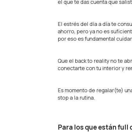
el que te das cuenta que salist
El estrés del día a día te con
ahorro, pero ya no es suficient
por eso es fundamental cuidar
Que el back to reality no te a
conectarte con tu interior y 
Es momento de regalar(te) una
stop a la rutina.
Para los
que
están full