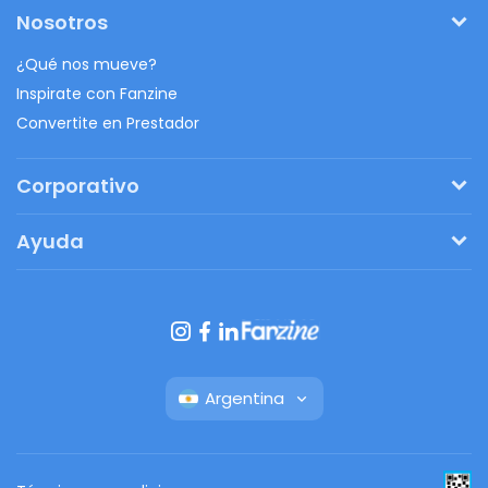
Nosotros
¿Qué nos mueve?
Inspirate con Fanzine
Convertite en Prestador
Corporativo
Pedí tu presupuesto
Ayuda
Regalos originales
¿Cómo funciona?
Ventajas de Fanbag
Preguntas frecuentes
Botón de arrepentimiento
Argentina